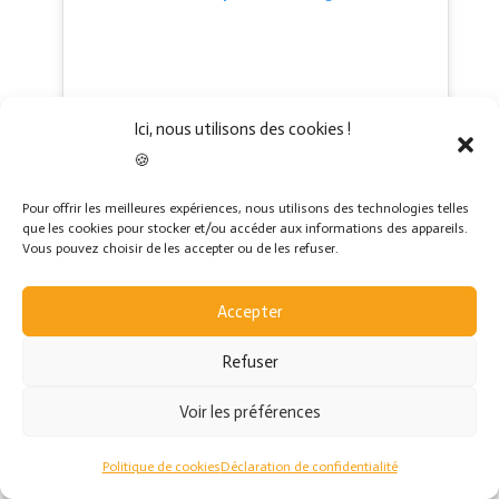
Ici, nous utilisons des cookies !
🍪
Pour offrir les meilleures expériences, nous utilisons des technologies telles
que les cookies pour stocker et/ou accéder aux informations des appareils.
A post shared by LE GUIDE ULTIME DE PARIS (@leguideultime)
Vous pouvez choisir de les accepter ou de les refuser.
Accepter
Caroline Mignot, ex-journaliste, blogueuse
et personnalité food Instagram
Refuser
Caroline a partagé bien des expériences
Voir les préférences
culinaires, dans ses articles, sur son blog
tableadecouvert.fr, dans ses carnets de
Politique de cookies
Déclaration de confidentialité
recettes et livres. Aujourd’hui, c’est